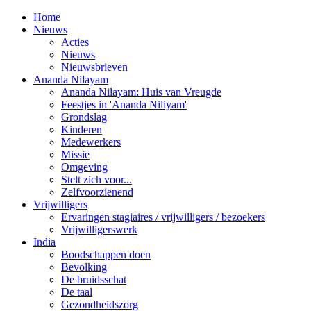
Home
Nieuws
Acties
Nieuws
Nieuwsbrieven
Ananda Nilayam
Ananda Nilayam: Huis van Vreugde
Feestjes in 'Ananda Niliyam'
Grondslag
Kinderen
Medewerkers
Missie
Omgeving
Stelt zich voor...
Zelfvoorzienend
Vrijwilligers
Ervaringen stagiaires / vrijwilligers / bezoekers
Vrijwilligerswerk
India
Boodschappen doen
Bevolking
De bruidsschat
De taal
Gezondheidszorg