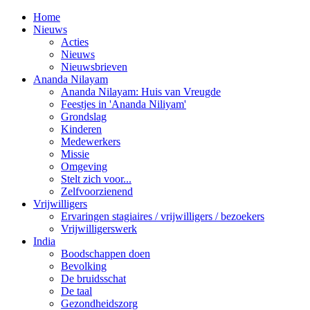
Home
Nieuws
Acties
Nieuws
Nieuwsbrieven
Ananda Nilayam
Ananda Nilayam: Huis van Vreugde
Feestjes in 'Ananda Niliyam'
Grondslag
Kinderen
Medewerkers
Missie
Omgeving
Stelt zich voor...
Zelfvoorzienend
Vrijwilligers
Ervaringen stagiaires / vrijwilligers / bezoekers
Vrijwilligerswerk
India
Boodschappen doen
Bevolking
De bruidsschat
De taal
Gezondheidszorg