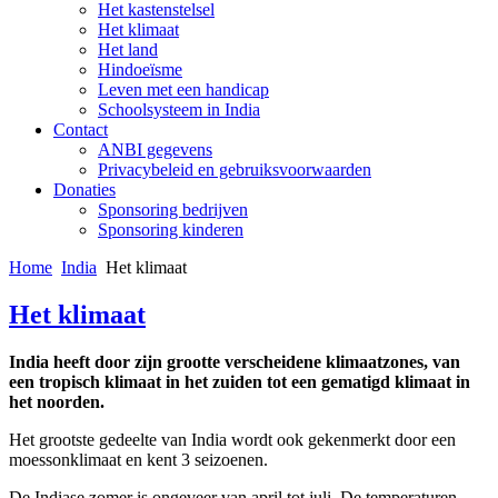
Het kastenstelsel
Het klimaat
Het land
Hindoeïsme
Leven met een handicap
Schoolsysteem in India
Contact
ANBI gegevens
Privacybeleid en gebruiksvoorwaarden
Donaties
Sponsoring bedrijven
Sponsoring kinderen
Home
India
Het klimaat
Het klimaat
India heeft door zijn grootte verscheidene klimaatzones, van
een tropisch klimaat in het zuiden tot een gematigd klimaat in
het noorden.
Het grootste gedeelte van India wordt ook gekenmerkt door een
moessonklimaat en kent 3 seizoenen.
De Indiase zomer is ongeveer van april tot juli. De temperaturen