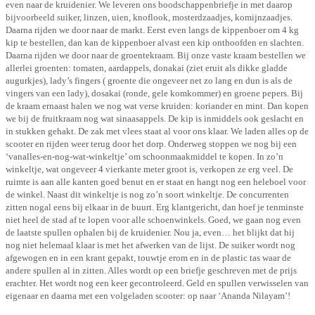
even naar de kruidenier. We leveren ons boodschappenbriefje in met daarop
bijvoorbeeld suiker, linzen, uien, knoflook, mosterdzaadjes, komijnzaadjes.
Daarna rijden we door naar de markt. Eerst even langs de kippenboer om 4 kg
kip te bestellen, dan kan de kippenboer alvast een kip onthoofden en slachten.
Daarna rijden we door naar de groentekraam. Bij onze vaste kraam bestellen we
allerlei groenten: tomaten, aardappels, donakai (ziet eruit als dikke gladde
augurkjes), lady’s fingers ( groente die ongeveer net zo lang en dun is als de
vingers van een lady), dosakai (ronde, gele komkommer) en groene pepers. Bij
de kraam ernaast halen we nog wat verse kruiden: koriander en mint. Dan kopen
we bij de fruitkraam nog wat sinaasappels. De kip is inmiddels ook geslacht en
in stukken gehakt. De zak met vlees staat al voor ons klaar. We laden alles op de
scooter en rijden weer terug door het dorp. Onderweg stoppen we nog bij een
‘vanalles-en-nog-wat-winkeltje’ om schoonmaakmiddel te kopen. In zo’n
winkeltje, wat ongeveer 4 vierkante meter groot is, verkopen ze erg veel. De
ruimte is aan alle kanten goed benut en er staat en hangt nog een heleboel voor
de winkel. Naast dit winkeltje is nog zo’n soort winkeltje. De concurrenten
zitten nogal eens bij elkaar in de buurt. Erg klantgericht, dan hoef je tenminste
niet heel de stad af te lopen voor alle schoenwinkels. Goed, we gaan nog even
de laatste spullen ophalen bij de kruidenier. Nou ja, even… het blijkt dat hij
nog niet helemaal klaar is met het afwerken van de lijst. De suiker wordt nog
afgewogen en in een krant gepakt, touwtje erom en in de plastic tas waar de
andere spullen al in zitten. Alles wordt op een briefje geschreven met de prijs
erachter. Het wordt nog een keer gecontroleerd. Geld en spullen verwisselen van
eigenaar en daarna met een volgeladen scooter: op naar ‘Ananda Nilayam’!