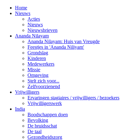
Home
Nieuws
Acties
Nieuws
Nieuwsbrieven
Ananda Nilayam
Ananda Nilayam: Huis van Vreugde
Feestjes in 'Ananda Niliyam'
Grondslag
Kinderen
Medewerkers
Missie
Omgeving
Stelt zich voor...
Zelfvoorzienend
Vrijwilligers
Ervaringen stagiaires / vrijwilligers / bezoekers
Vrijwilligerswerk
India
Boodschappen doen
Bevolking
De bruidsschat
De taal
Gezondheidszorg