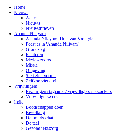
Home
Nieuws
Acties
Nieuws
Nieuwsbrieven
Ananda Nilayam
Ananda Nilayam: Huis van Vreugde
Feestjes in 'Ananda Niliyam'
Grondslag
Kinderen
Medewerkers
Missie
Omgeving
Stelt zich voor...
Zelfvoorzienend
Vrijwilligers
Ervaringen stagiaires / vrijwilligers / bezoekers
Vrijwilligerswerk
India
Boodschappen doen
Bevolking
De bruidsschat
De taal
Gezondheidszorg