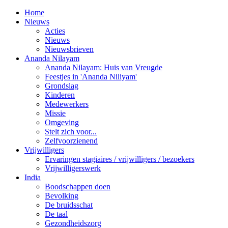
Home
Nieuws
Acties
Nieuws
Nieuwsbrieven
Ananda Nilayam
Ananda Nilayam: Huis van Vreugde
Feestjes in 'Ananda Niliyam'
Grondslag
Kinderen
Medewerkers
Missie
Omgeving
Stelt zich voor...
Zelfvoorzienend
Vrijwilligers
Ervaringen stagiaires / vrijwilligers / bezoekers
Vrijwilligerswerk
India
Boodschappen doen
Bevolking
De bruidsschat
De taal
Gezondheidszorg