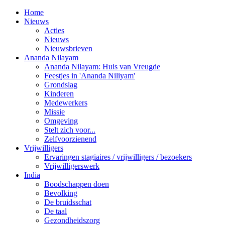
Home
Nieuws
Acties
Nieuws
Nieuwsbrieven
Ananda Nilayam
Ananda Nilayam: Huis van Vreugde
Feestjes in 'Ananda Niliyam'
Grondslag
Kinderen
Medewerkers
Missie
Omgeving
Stelt zich voor...
Zelfvoorzienend
Vrijwilligers
Ervaringen stagiaires / vrijwilligers / bezoekers
Vrijwilligerswerk
India
Boodschappen doen
Bevolking
De bruidsschat
De taal
Gezondheidszorg